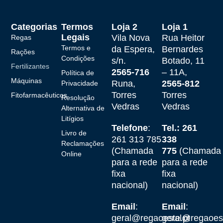
Categorias
Termos
Loja 2
Loja 1
Legais
Vila Nova
Rua Heitor
Regas
Termos e
da Espera,
Bernardes
Rações
Condições
s/n.
Botado, 11
Fertilizantes
2565-716
– 11A,
Política de
Máquinas
Runa,
2565-812
Privacidade
Torres
Torres
Fitofarmacêuticos
Resolução
Vedras
Vedras
Alternativa de
Litígios
Telefone
:
Tel.: 261
Livro de
261 313 785
338
Reclamações
(Chamada
775
(Chamada
Online
para a rede
para a rede
fixa
fixa
nacional)
nacional)
Email
:
Email
:
geral@regaoeste.pt
geral@regaoest