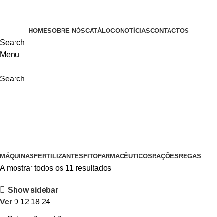
VISITE-NOS
HOME
SOBRE NÓS
CATÁLOGO
NOTÍCIAS
CONTACTOS
Search
Menu
Search
Fertilizantes
Categorias
MÁQUINAS
FERTILIZANTES
FITOFARMACÊUTICOS
RAÇÕES
REGAS
A mostrar todos os 11 resultados
Show sidebar
Ver
9
12
18
24