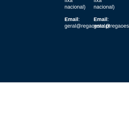
fixa
fixa
nacional)
nacional)
Email
:
Email
:
geral@regaoeste.pt
geral@regaoest
© 2026Todos os direitos reservados. Desenvolvido por