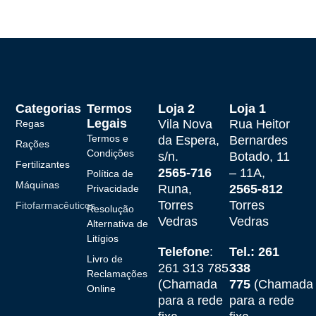
Categorias
Termos
Loja 2
Loja 1
Legais
Vila Nova
Rua Heitor
Regas
Termos e
da Espera,
Bernardes
Rações
Condições
s/n.
Botado, 11
Fertilizantes
2565-716
– 11A,
Política de
Máquinas
Runa,
2565-812
Privacidade
Torres
Torres
Fitofarmacêuticos
Resolução
Vedras
Vedras
Alternativa de
Litígios
Telefone
:
Tel.: 261
Livro de
261 313 785
338
Reclamações
(Chamada
775
(Chamada
Online
para a rede
para a rede