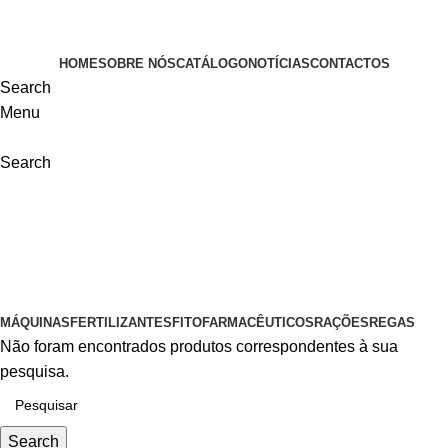
VISITE-NOS
HOME
SOBRE NÓS
CATÁLOGO
NOTÍCIAS
CONTACTOS
Search
Menu
Search
Fitofarmacêuticos
Categorias
MÁQUINAS
FERTILIZANTES
FITOFARMACÊUTICOS
RAÇÕES
REGAS
Não foram encontrados produtos correspondentes à sua
pesquisa.
Search