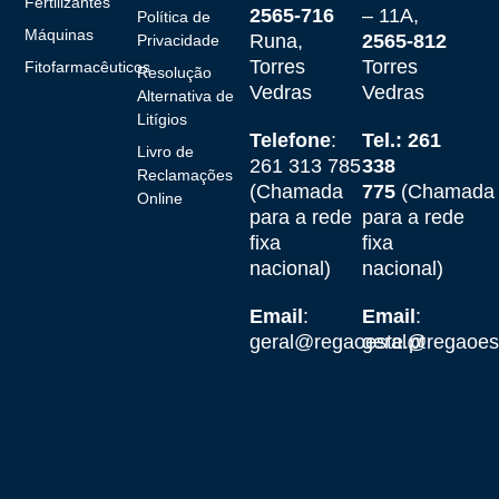
Fertilizantes
2565-716
– 11A,
Política de
Máquinas
Runa,
2565-812
Privacidade
Torres
Torres
Fitofarmacêuticos
Resolução
Vedras
Vedras
Alternativa de
Litígios
Telefone
:
Tel.: 261
Livro de
261 313 785
338
Reclamações
(Chamada
775
(Chamada
Online
para a rede
para a rede
fixa
fixa
nacional)
nacional)
Email
:
Email
:
geral@regaoeste.pt
geral@regaoest