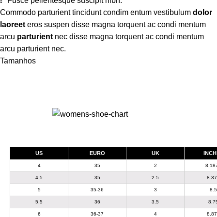
Fusce pellentesque suscipit nibh.
Commodo parturient tincidunt condim entum vestibulum
dolor
laoreet
eros suspen disse magna torquent ac condi mentum
arcu
parturient
nec disse magna torquent ac condi mentum
arcu parturient nec.
Tamanhos
US
EURO
UK
INCH
4
35
2
8.18
4.5
35
2.5
8.3
5
35-36
3
8.5
5.5
36
3.5
8.7
6
36-37
4
8.8