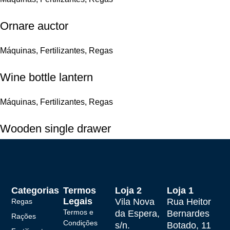
Ornare auctor
Máquinas
,
Fertilizantes
,
Regas
Wine bottle lantern
Máquinas
,
Fertilizantes
,
Regas
Wooden single drawer
Máquinas
,
Fertilizantes
Categorias
Termos
Loja 2
Loja 1
Legais
Vila Nova
Rua Heitor
Regas
Termos e
da Espera,
Bernardes
Rações
Condições
s/n.
Botado, 11