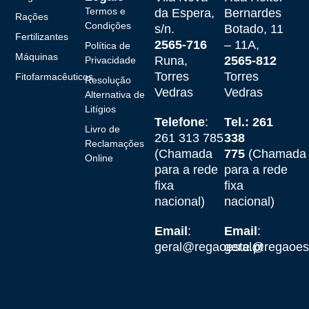
Termos e
da Espera,
Bernardes
Rações
Condições
s/n.
Botado, 11
Fertilizantes
2565-716
– 11A,
Política de
Máquinas
Runa,
2565-812
Privacidade
Torres
Torres
Fitofarmacêuticos
Resolução
Vedras
Vedras
Alternativa de
Litígios
Telefone
:
Tel.: 261
Livro de
261 313 785
338
Reclamações
(Chamada
775
(Chamada
Online
para a rede
para a rede
fixa
fixa
nacional)
nacional)
Email
:
Email
:
geral@regaoeste.pt
geral@regaoest