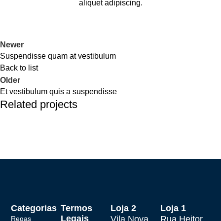
aliquet adipiscing.
Newer
Suspendisse quam at vestibulum
Back to list
Older
Et vestibulum quis a suspendisse
Related projects
Furniture
A lacus bibendum pulvinar
Categorias
Termos
Loja 2
Loja 1
Legais
Vila Nova
Rua Heitor
Regas