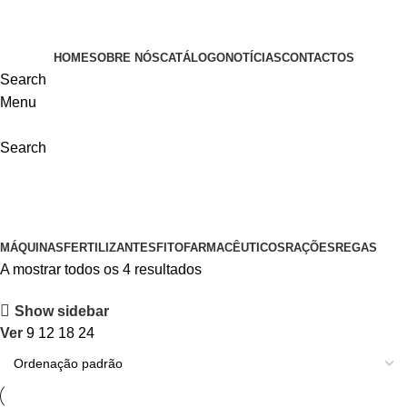
VISITE-NOS
HOME
SOBRE NÓS
CATÁLOGO
NOTÍCIAS
CONTACTOS
Search
Menu
Search
Echo
Categorias
MÁQUINAS
FERTILIZANTES
FITOFARMACÊUTICOS
RAÇÕES
REGAS
A mostrar todos os 4 resultados
Show sidebar
Ver
9
12
18
24